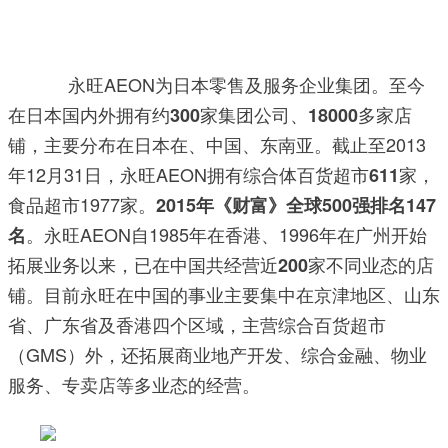
永旺AEON为日本零售及服务企业集团。至今
在日本国内外拥有约
家集团公司、
多家店
300
18000
铺，主要分布在日本在、中国、东南亚。截止至2013
年12月31日，永旺AEON拥有综合体百货超市
家，
611
食品超市1977家。
2015年《财富》全球500强排名147
。永旺AEON自1985年在香港、1996年在广州开始
名
拓展业务以来，已在中国共经营近
家不同业态的店
200
铺。目前永旺在中国的事业主要集中在京津地区、山东
省、广东省及香港四个区域，主营综合百货超市
（GMS）外，还拓展商业地产开发、综合金融、物业
服务、专卖店等多业态的经营。