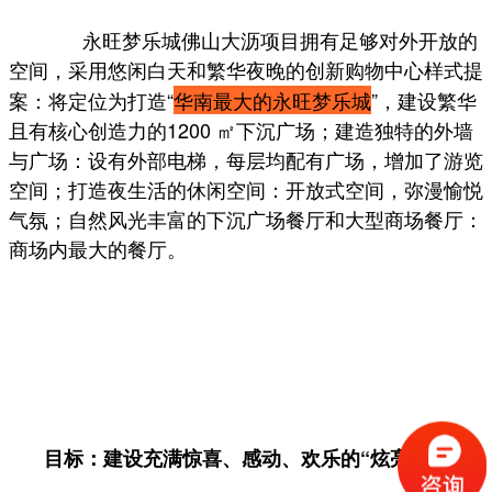
       永旺梦乐城佛山大沥项目拥有足够对外开放的
空间，采用悠闲白天和繁华夜晚的创新购物中心样式提
案：将定位为打造“
华南最大的永旺梦乐城
”，建设繁华
且有核心创造力的1200 ㎡下沉广场；建造独特的外墙
与广场：设有外部电梯，每层均配有广场，增加了游览
空间；打造夜生活的休闲空间：开放式空间，弥漫愉悦
气氛；自然风光丰富的下沉广场餐厅和大型商场餐厅：
商场内最大的餐厅。
目标：建设充满惊喜、感动、欢乐的“
炫亮城市
”。