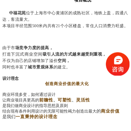
项目概况
中福花苑
位于上海市中心
黄浦区的
成熟社区
，地铁上盖，四通八
达，客流量大。
本项目半径范围500米内共有21个小区楼盘，常住人口消费力旺盛。
由于市
场竞
争力度的提高，
打造
下沉式商业空间
吸
引人流
的方式越来越受到重视，
不仅为自己的店铺增加了溢价
空间，
同时也丰富了
城市景观体系
的建立。
设计理念
创造
商业价值的最大化
商业环境多变，如何通过设计
前瞻性
、
可塑性
、
灵活性
让商业项目具更高的
是我们做商业设计的指导思想及原则
的
商业价值
结合现有条件利用设计的无限可能性竭力创造出最大
是我们
一直秉持的设计理念