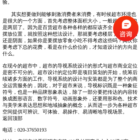
验。
其实想要做到能够刺激消费者来消费，有时候超市环境也
是很大的一个方面，首先考虑整体面积大小，一般超市最少也
是两层了。因为是百货超市各种各样的都应该齐全，也有各自
摆放位置，就按照这种想法设计。那就要考虑楼层了，朝阳面
还是阴面，如果你是要摆放零食小吃不得考虑这些吗？其次你
要考虑下总的花费，看是在什么价位的，才知道设计的方向是
什么。
在现今的超市中，超市的导视系统设计的形式与超市商业定位
是密不可分的。超市设计的定位即是项目策划的开始，统筹后
续诸多方面的工作。导视系统的设计与安装都是为了整个的商
业运营服务的，因此，对于超市来说，导视标识既是一种象征
符号，也是一种品牌形象表达，除了一部分要把传达的内容转
换成图形语言、数字符号、动画形象外，还要用形和色、技术
与美学来表达思想和地域抽象的概念，从而进一步为各种超市
空间提供可辨识、可体验、易操作、易清晰地导视场景。
返回顶部
电话：020-37650193