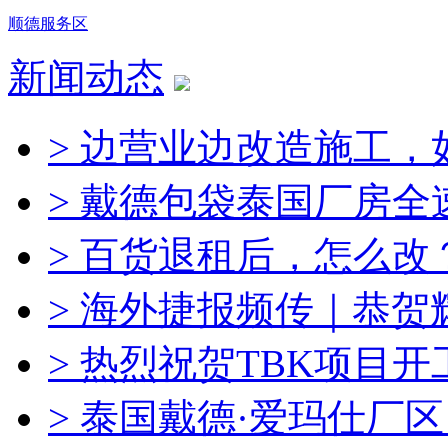
顺德服务区
新闻动态
> 边营业边改造施工，
> 戴德包袋泰国厂房全
> 百货退租后，怎么改
> 海外捷报频传｜恭
> 热烈祝贺TBK项目
> 泰国戴德·爱玛仕厂