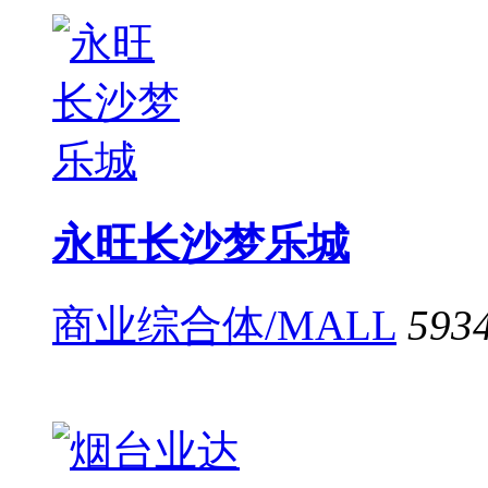
永旺长沙梦乐城
商业综合体/MALL
593