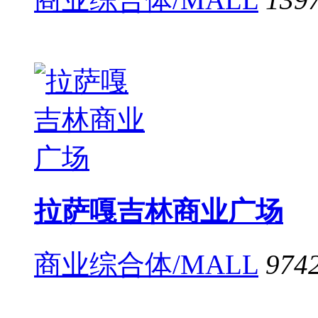
拉萨嘎吉林商业广场
商业综合体/MALL
974