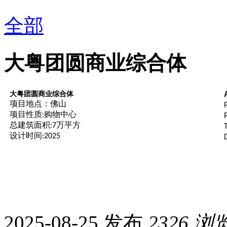
全部
大粤团圆商业综合体
大粤团圆商业综合体
项目地点：
佛山
项目性质
购物中心
:
总建筑面积
万平方
:7
设计时间
:20
25
2025-08-25 发布
2326
浏