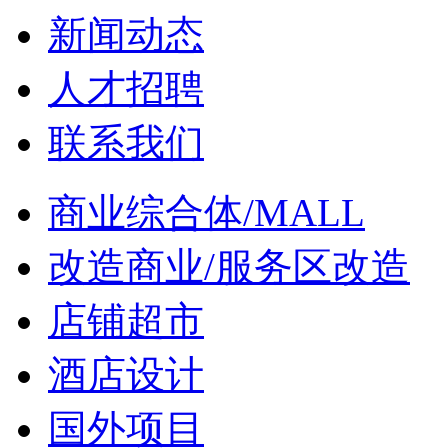
新闻动态
人才招聘
联系我们
商业综合体/MALL
改造商业/服务区改造
店铺超市
酒店设计
国外项目