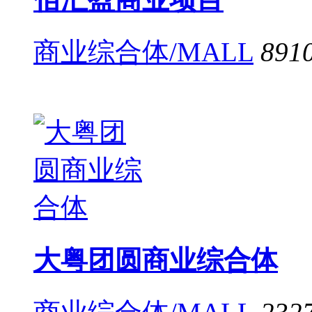
商业综合体/MALL
891
大粤团圆商业综合体