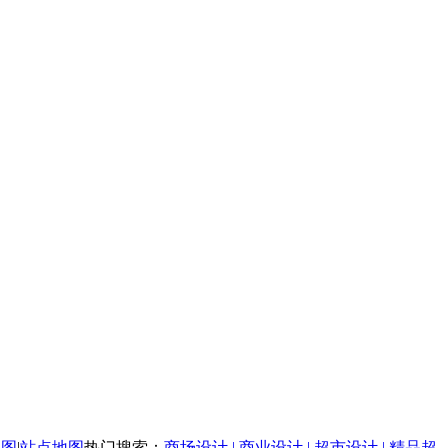
地图
|
站点地图
热门搜索：
商场设计 | 商业设计 | 超市设计 | 精品超