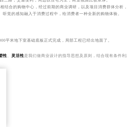
西二路，交通便利，周边以住宅为主，商业氛围比较浓厚。
代相结合的购物中心，经过前期的商业调研，以及项目消费群体分析
、听觉的感知融入于消费过程中，给消费者一种全新的购物体验。
000平米地下室基础底板正式完成，局部工程已经出地面了。
塑性
、
灵活性
是我们做商业设计的指导思想及原则，结合现有条件利