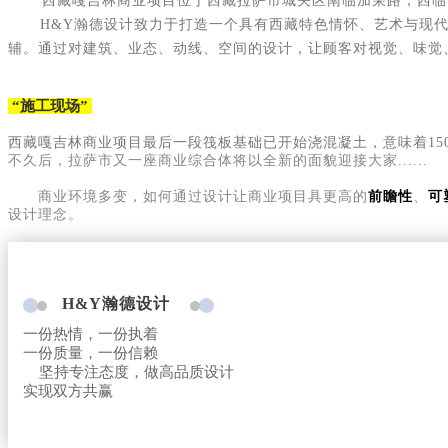
西藏嘎吉林商业项目位于西藏拉萨市城关区南临加荣路，西临
H&Y瀚德设计致力于打造一个具有西藏特色情怀、艺术与现
辅。通过对建筑、业态、动线、空间的设计，让顾客对视觉、味觉
“施工现场”
西藏嘎吉林商业项目
最后一段筏板基础已开始浇混凝土，意味着15
不久后，拉萨市又一座商业综合体将以全新的面貌迎接大家......
商业环境多变，如何通过设计让商业项目具更高的
前瞻性
、
可
设计理念。
H&Y瀚德设计
一份热情，一份执着
一份质量，一份信赖
坚持专注态度，做高品质设计
实现双方共赢