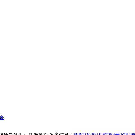
来
Y 瀚德建筑事务所） 版权所有
备案信息：
粤ICP备2024257954号
网站