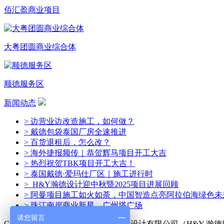
佰汇盈商业项目
大粤团圆商业综合体
顺德服务区
新闻动态
> 边营业边改造施工，如何做？
> 戴德包袋泰国厂房全速推进
> 百货退租后，怎么改？
> 海外捷报频传｜恭贺辉马项目开工大吉
> 热烈祝贺TBK项目开工大吉！
> 泰国戴德·爱玛仕厂区｜施工进行时
> H&Y瀚德设计迎中秋暨2025项目进展回顾
> 阿曼项目施工如火如荼，中国智造点亮阿拉伯海绿色未
> 珠江南岸商业新星—广州塔广场
请您留言
Copyright © 2014-2024 广州瀚德建筑设计有限公司（H&