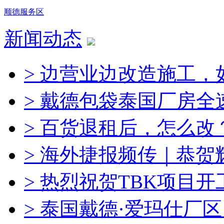
顺德服务区
新闻动态
> 边营业边改造施工，
> 戴德包袋泰国厂房全
> 百货退租后，怎么改
> 海外捷报频传｜恭
> 热烈祝贺TBK项目
> 泰国戴德·爱玛仕厂