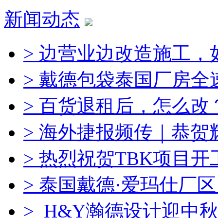
新闻动态
> 边营业边改造施工，
> 戴德包袋泰国厂房全
> 百货退租后，怎么改
> 海外捷报频传｜恭
> 热烈祝贺TBK项目
> 泰国戴德·爱玛仕厂
> H&Y瀚德设计迎中秋