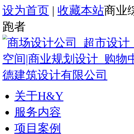
设为首页
|
收藏本站
商业
跑者
关于H&Y
服务内容
项目案例