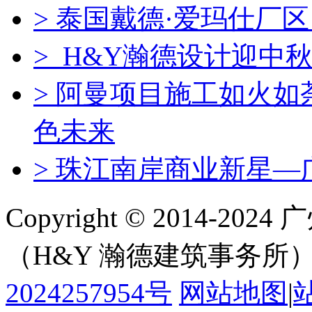
> 泰国戴德·爱玛仕厂
> H&Y瀚德设计迎中秋
> 阿曼项目施工如火
色未来
> 珠江南岸商业新星—
Copyright © 2014-
（H&Y 瀚德建筑事务所
2024257954号
网站地图
|