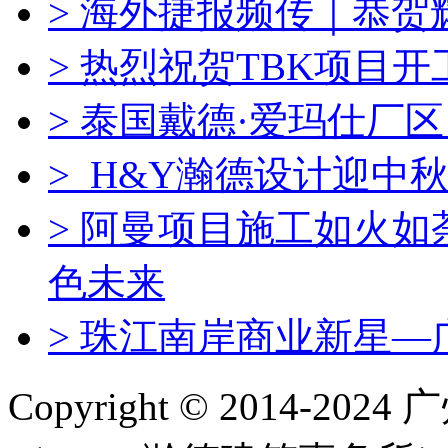
> 海外捷报频传｜恭
> 热烈祝贺TBK项目
> 泰国戴德·爱玛仕厂
> H&Y瀚德设计迎中秋
> 阿曼项目施工如火
色未来
> 珠江南岸商业新星—
Copyright © 2014-