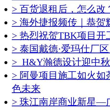
> 百货退租后，怎么改
> 海外捷报频传｜恭
> 热烈祝贺TBK项目
> 泰国戴德·爱玛仕厂
> H&Y瀚德设计迎中秋
> 阿曼项目施工如火
色未来
> 珠江南岸商业新星—