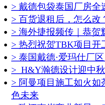
> 戴德包袋泰国厂房全
> 百货退租后，怎么改
> 海外捷报频传｜恭
> 热烈祝贺TBK项目
> 泰国戴德·爱玛仕厂
> H&Y瀚德设计迎中秋
> 阿曼项目施工如火
色未来