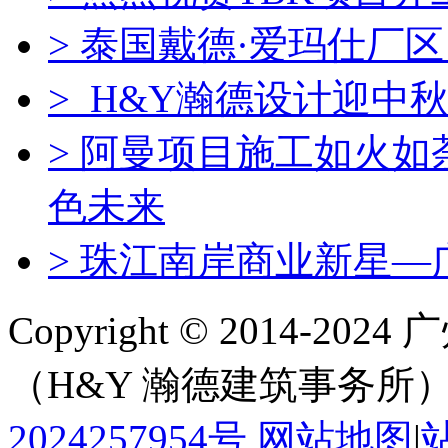
> 泰国戴德·爱玛仕厂
> H&Y瀚德设计迎中秋
> 阿曼项目施工如火
色未来
> 珠江南岸商业新星—
Copyright © 2014-
（H&Y 瀚德建筑事务所
2024257954号
网站地图
|