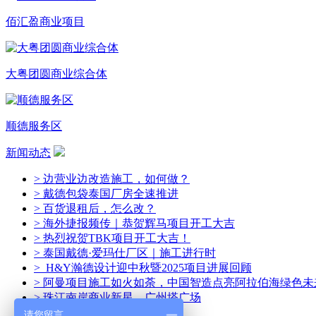
佰汇盈商业项目
大粤团圆商业综合体
顺德服务区
新闻动态
> 边营业边改造施工，如何做？
> 戴德包袋泰国厂房全速推进
> 百货退租后，怎么改？
> 海外捷报频传｜恭贺辉马项目开工大吉
> 热烈祝贺TBK项目开工大吉！
> 泰国戴德·爱玛仕厂区｜施工进行时
> H&Y瀚德设计迎中秋暨2025项目进展回顾
> 阿曼项目施工如火如荼，中国智造点亮阿拉伯海绿色未
> 珠江南岸商业新星—广州塔广场
请您留言