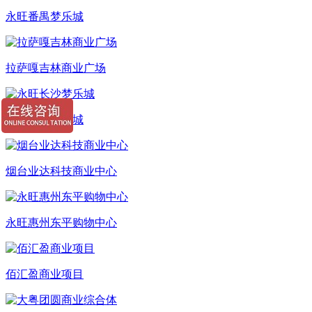
永旺番禺梦乐城
拉萨嘎吉林商业广场
永旺长沙梦乐城
烟台业达科技商业中心
永旺惠州东平购物中心
佰汇盈商业项目