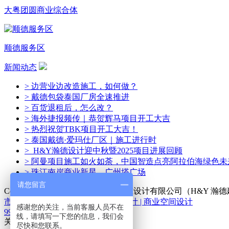
大粤团圆商业综合体
顺德服务区
新闻动态
> 边营业边改造施工，如何做？
> 戴德包袋泰国厂房全速推进
> 百货退租后，怎么改？
> 海外捷报频传｜恭贺辉马项目开工大吉
> 热烈祝贺TBK项目开工大吉！
> 泰国戴德·爱玛仕厂区｜施工进行时
> H&Y瀚德设计迎中秋暨2025项目进展回顾
> 阿曼项目施工如火如荼，中国智造点亮阿拉伯海绿色未
> 珠江南岸商业新星—广州塔广场
请您留言
Copyright © 2014-2024 广州瀚德建筑设计有限公司（H&
市设计 | 百货商场设计 | 购物中心设计 | 商业空间设计
感谢您的关注，当前客服人员不在
992285491
/
82599106@163.com
线，请填写一下您的信息，我们会
关闭
尽快和您联系。