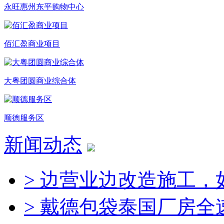
永旺惠州东平购物中心
佰汇盈商业项目
大粤团圆商业综合体
顺德服务区
新闻动态
> 边营业边改造施工，
> 戴德包袋泰国厂房全