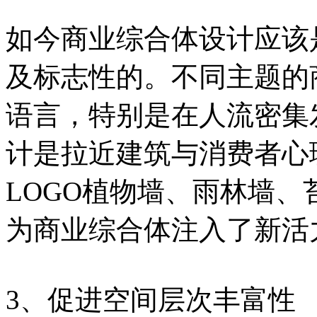
如今商业综合体设计应该
及标志性的。不同主题的
语言，特别是在人流密集
计是拉近建筑与消费者心
LOGO植物墙、雨林墙
为商业综合体注入了新活
3、促进空间层次丰富性