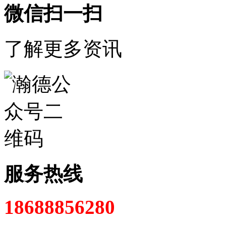
微信扫一扫
了解更多资讯
服务热线
18688856280