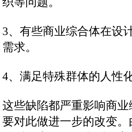
织等问题。
3、有些商业综合体在设
需求。
4、满足特殊群体的人性
这些缺陷都严重影响商业
要对此做进一步的改变。