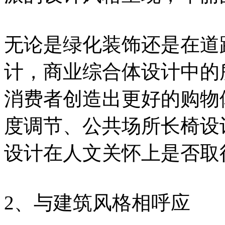
无论是绿化装饰还是在道
计，商业综合体设计中的
消费者创造出更好的购物
度调节、公共场所长椅设
设计在人文关怀上是否取
2、与建筑风格相呼应