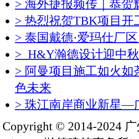
> 海外捷报频传｜恭
> 热烈祝贺TBK项目
> 泰国戴德·爱玛仕厂
> H&Y瀚德设计迎中秋
> 阿曼项目施工如火
色未来
> 珠江南岸商业新星—
Copyright © 2014-