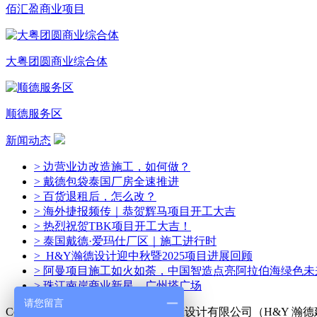
佰汇盈商业项目
大粤团圆商业综合体
顺德服务区
新闻动态
> 边营业边改造施工，如何做？
> 戴德包袋泰国厂房全速推进
> 百货退租后，怎么改？
> 海外捷报频传｜恭贺辉马项目开工大吉
> 热烈祝贺TBK项目开工大吉！
> 泰国戴德·爱玛仕厂区｜施工进行时
> H&Y瀚德设计迎中秋暨2025项目进展回顾
> 阿曼项目施工如火如荼，中国智造点亮阿拉伯海绿色未
> 珠江南岸商业新星—广州塔广场
请您留言
Copyright © 2014-2024 广州瀚德建筑设计有限公司（H&