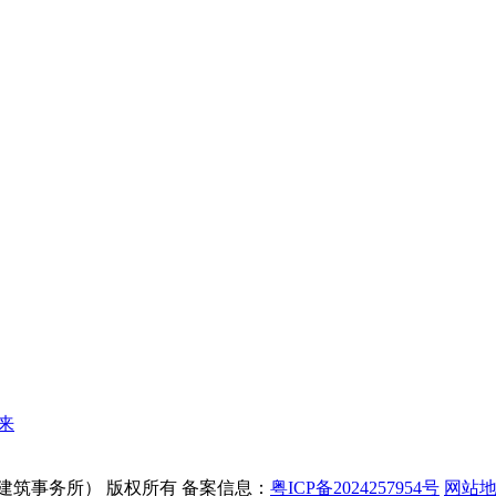
来
Y 瀚德建筑事务所） 版权所有
备案信息：
粤ICP备2024257954号
网站