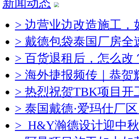
新闻动态
> 边营业边改造施工，
> 戴德包袋泰国厂房全
> 百货退租后，怎么改
> 海外捷报频传｜恭
> 热烈祝贺TBK项目
> 泰国戴德·爱玛仕厂
> H&Y瀚德设计迎中秋